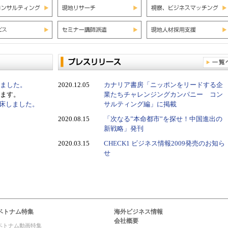
ました。
2020.12.05
カナリア書房「ニッポンをリードする企
ます。
業たちチャレンジングカンパニー コン
増床しました。
サルティング編」に掲載
2020.08.15
「次なる”本命都市”を探せ！中国進出の
新戦略」発刊
2020.03.15
CHECK1 ビジネス情報2009発売のお知ら
せ
ベトナム特集
海外ビジネス情報
会社概要
ベトナム動画特集